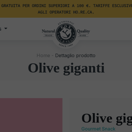
 GRATUITA PER ORDINI SUPERIORI A 100 €. TARIFFE ESCLUSIV
AGLI OPERATORI HO.RE.CA.
s
Home -
Dettaglio prodotto
Olive giganti
Olive gi
Gourmet Snack