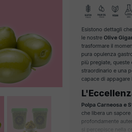
Esistono dettagli che
le nostre
Olive Giga
trasformare il moment
pura opulenza gastro
più pregiate, queste 
straordinario e una 
capace di appagare i 
L'Eccellenz
Polpa Carneosa e S
che libera un sapore 
profondamente autent
si percepisce nella c