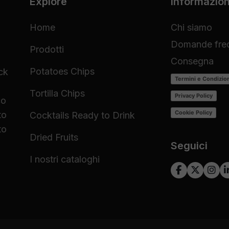
Explore
Informazion
Home
Chi siamo
Domande freq
Prodotti
Consegna
Potatoes Chips
ck
Termini e Condizio
Tortilla Chips
Privacy Policy
co
Cookie Policy
to
Cocktails Ready to Drink
to
Dried Fruits
Seguici
I nostri cataloghi