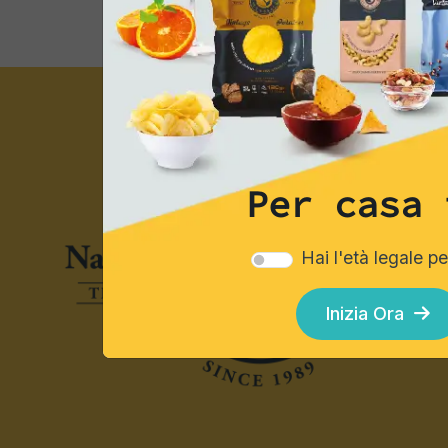
Per casa 
Hai l'età legale p
Inizia Ora