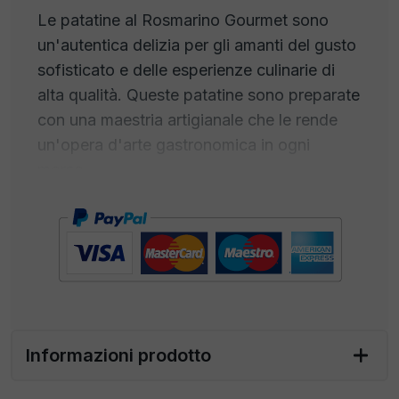
Le patatine al Rosmarino Gourmet sono
un'autentica delizia per gli amanti del gusto
sofisticato e delle esperienze culinarie di
alta qualità. Queste patatine sono preparate
con una maestria artigianale che le rende
un'opera d'arte gastronomica in ogni
morso.
Ogni patatina inizia con le migliori patate,
selezionate per la loro consistenza e sapore
superiori. Sono tagliate con precisione e
cotte con cura per ottenere una
croccantezza perfetta. Ma ciò che
distingue veramente queste patatine è il
Informazioni prodotto
profumo del rosmarino
, aromatico e
distintivo, penetra in ogni chip, creando