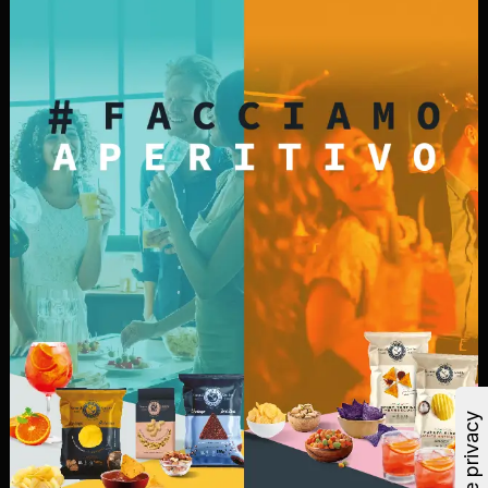
Da oltre 25 anni produciamo i nostri snack con
ingredienti semplici come mais, arachidi, riso,
patate e olio vegetale. Ecco perché gli snack Fox
Italia hanno un gusto migliore e un'alta qualità, in
Italia e in tutto il mondo.
Explore
Home
Prodotti