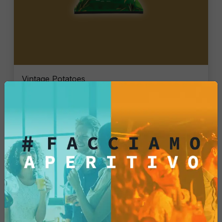
Vintage Potatoes
Rosmarino gourmet
Pacco Singolo - 40 Gr
1,43 €
Aggiungi
Vedi di più