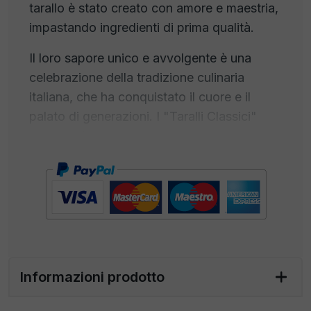
tarallo è stato creato con amore e maestria,
impastando ingredienti di prima qualità.
Il loro sapore unico e avvolgente è una
celebrazione della tradizione culinaria
italiana, che ha conquistato il cuore e il
palato di generazioni. I "Taralli Classici"
sono perfetti per uno spuntino gourmet
durante un aperitivo con gli amici o per un
momento di piacere personale. La loro
dimensione tascabile li rende ideali per
essere portati ovunque tu vada, per avere
un tocco di bontà a portata di mano in ogni
momento. Condividili durante le riunioni
familiari o concediti un momento di relax
Informazioni prodotto
con questi taralli artigianali che trasformano
ogni pausa in un'esperienza culinaria.