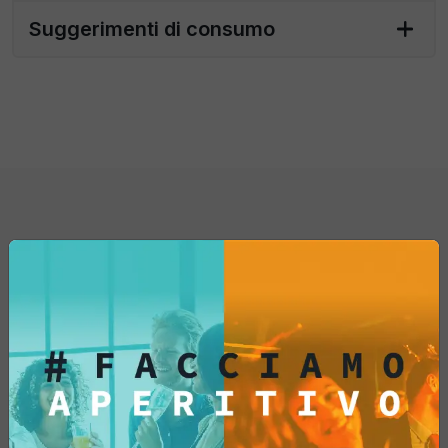
Suggerimenti di consumo
Sia che tu sia un amante della cucina
italiana o un curioso gourmet, i "Taralli
Classici" sono un'aggiunta irresistibile alla
tua dispensa. Lasciati tentare dalla loro
croccantezza e dal loro gusto... provali
subito!
Potrebbe interessarti
anche...