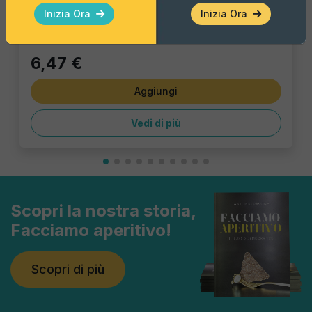
Pezzo Singolo
Inizia Ora
Inizia Ora
6,47 €
Aggiungi
Vedi di più
Scopri la nostra storia,
Facciamo aperitivo!
Scopri di più