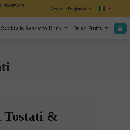
E RISERVATE
Accedi / Registrati
Cocktails Ready to Drink
Dried Fruits
ti
i Tostati &