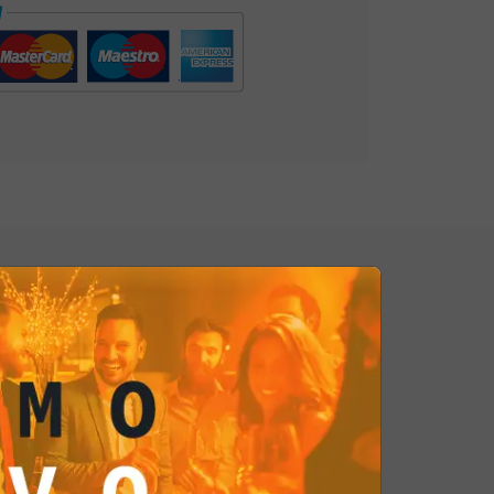
o e beneficio per la salute.
acchi provengono dalle regioni
 coltivazione dei pistacchi è
mandata di generazione in
a
tradizione culinaria
è una
te di creare sapori autentici.
 stato attentamente tostato per
a croccantezza e insaporito con un
endo un gusto che celebra le
usto, i pistacchi sono noti per essere
noinsaturi e polinsaturi salutari,
mine e minerali essenziali come la
assio. Questi componenti possono
re il cuore sano, regolare il
e inoltre una buona