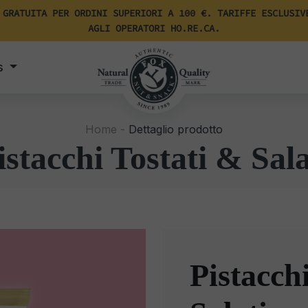
 GRATUITA PER ORDINI SUPERIORI A 100 €. TARIFFE ESCLUSIV
AGLI OPERATORI HO.RE.CA.
s
Home -
Dettaglio prodotto
istacchi Tostati & Sala
Pistacch