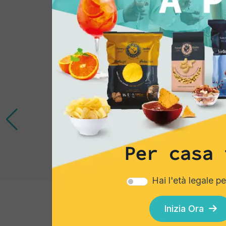
Per casa 
Hai l'età legale p
Cocktails
Inizia Ora
Gin Flower 14% Vol 100 Ml