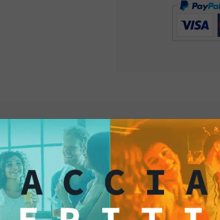
un'esplosione di gust
Questi prelibati pist
mediterranee, dove la
un'antica usanza tra
generazione. Quest
testimonianza dell'ar
Ciascun pistacchio è
raggiungere la giust
pizzico di sale, offr
tradizioni. Oltre al g
una fonte di grassi mo
proteine, fibre, vita
ti anche...
vitamina B6 e il pot
contribuire a mantene
colesterolo e favorir