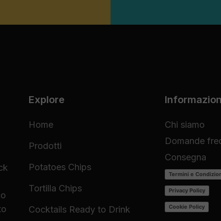
Explore
Informazion
Home
Chi siamo
Domande freq
Prodotti
Consegna
Potatoes Chips
ck
Termini e Condizio
Tortilla Chips
Privacy Policy
co
Cookie Policy
to
Cocktails Ready to Drink