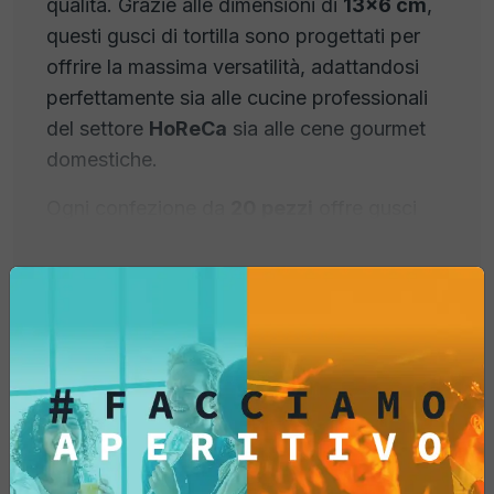
qualità. Grazie alle dimensioni di
13x6 cm
,
questi gusci di tortilla sono progettati per
offrire la massima versatilità, adattandosi
perfettamente sia alle cucine professionali
del settore
HoReCa
sia alle cene gourmet
domestiche.
Ogni confezione da
20 pezzi
offre gusci
dalla croccantezza superiore, studiati per
mantenere la forma e la consistenza anche
con farciture umide o calde.
Perché scegliere le Taco
Shell professionali Fox
Italia?
Informazioni prodotto
Struttura Extra-Crunchy e Stabile:
La