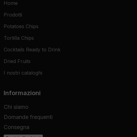
Home
Home Dining:
Per chi ama stupire gli ospiti
Prodotti
con una cena messicana autentica o un
aperitivo sfizioso e veloce da preparare.
Potatoes Chips
Dimensioni
13x6 cm
Tortilla Chips
Contenuto Confezione
20 Taco Shell
Cocktails Ready to Drink
Texture
Extra-Croccante
Dried Fruits
I nostri cataloghi
Utilizzo
Caldo / Freddo
Target
HoReCa, Retail, Catering
Informazioni
Chi siamo
Domande frequenti
Consegna