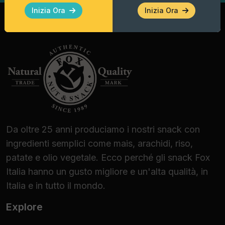
vegane e vegetariane.
Inizia Ora
Inizia Ora
Ideali per Professionisti
e Appassionati Gourmet
Le Taco Shell Fox Italia sono la scelta
d'elezione per:
Bar, Pub e Lounge Bar:
Per elevare
l'offerta dell'happy hour con un finger food
distintivo.
Da oltre 25 anni produciamo i nostri snack con
Enoteche e Beer Shop:
Perfette per
ingredienti semplici come mais, arachidi, riso,
degustazioni guidate, grazie alla capacità di
patate e olio vegetale. Ecco perché gli snack Fox
esaltare sia vini bianchi freschi che birre
Italia hanno un gusto migliore e un'alta qualità, in
artigianali strutturate.
Italia e in tutto il mondo.
Catering e Banqueting:
Una soluzione
Explore
logistica efficiente per eventi a tema,
garantendo stabilità e resa estetica.