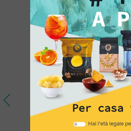
Potrebbe interessar
Per casa 
Hai l'età legale p