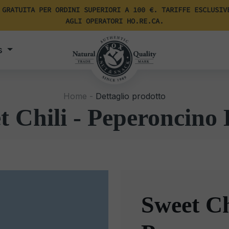
 GRATUITA PER ORDINI SUPERIORI A 100 €. TARIFFE ESCLUSIV
AGLI OPERATORI HO.RE.CA.
s
Home -
Dettaglio prodotto
t Chili - Peperoncino 
Sweet Ch