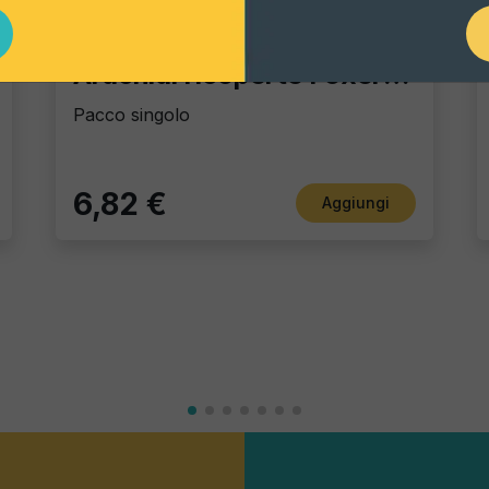
Gourmet Snack
Arachidi ricoperte Foxer al Chili
Pacco singolo
6,82 €
Aggiungi