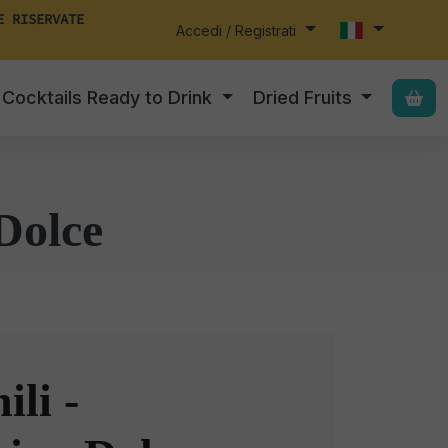
E RISERVATE
Accedi / Registrati
Cocktails Ready to Drink
Dried Fruits
Dolce
ili -