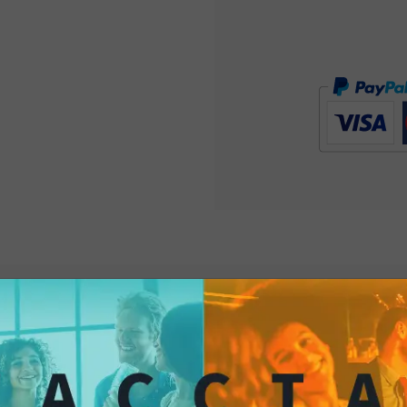
con la
salsa jalapen
aggiungeranno un t
accattivante al tuo t
un'esperienza ancora
che ami, immergiti i
condividendo storie 
Chips Sweet Chili
e 
culinaria che unisce 
e che rafforza i lega
momento speciale.Le 
ponte tra tradizione
vivere un aperitivo i
e colori si fondono 
insieme
. Goditi subi