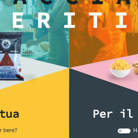
ti anche...
tua
Per il
er bere?
Ha