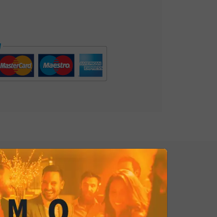
o
dedicata. Queste chips
occo di
esotismo
e un colore
avolo, rendendo l'
aperitivo italiano
 più speciale.Insieme alle persone
n questo momento di relax,
e risate mentre gustate le
Tortilla
gli antipasti italiani. È un'esperienza
il meglio di due mondi gastronomici
mi con chi condividi questo
Tortilla Chips Sweet Chili sono il
 e innovazione, un'opportunità per
taliano indimenticabile, dove
gusto
per celebrare il piacere di stare
to questa delizia!