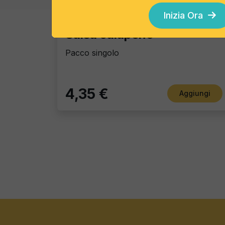
Dip Sauces
Inizia Ora
Salsa Jalapeno
Pacco singolo
4,35 €
Aggiungi