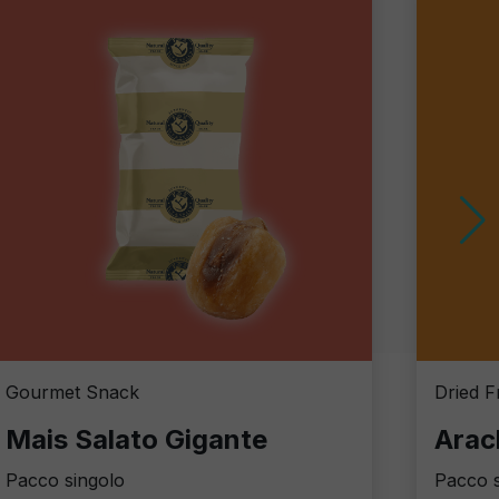
Gourmet Snack
Dried F
Mais Salato Gigante
Arac
Pacco singolo
Pacco s