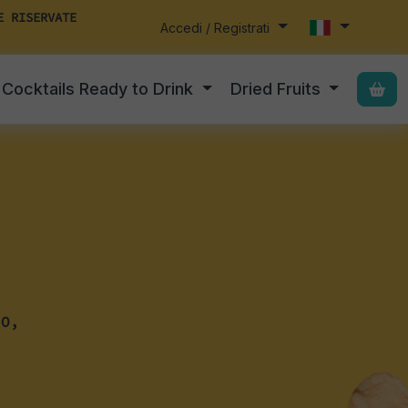
E RISERVATE
Accedi / Registrati
Cocktails Ready to Drink
Dried Fruits
NO,