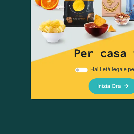
approfitta delle nostre 
offerte
Registrati
Per casa 
Hai l'età legale p
Scegli le tue chips
Scegli 
Inizia Ora