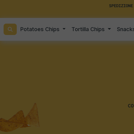
SPEDIZIONE
Potatoes Chips
Tortilla Chips
Snack
CO