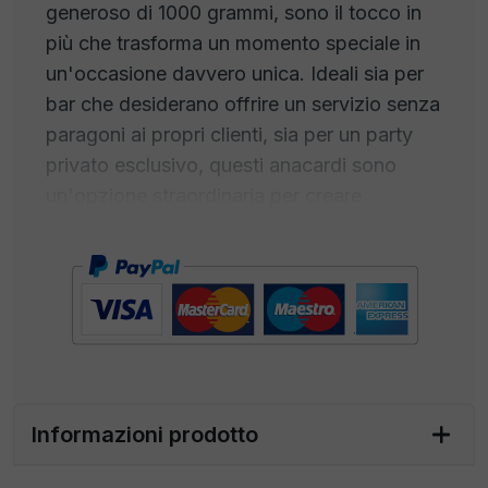
generoso di 1000 grammi, sono il tocco in
più che trasforma un momento speciale in
un'occasione davvero unica. Ideali sia per
bar che desiderano offrire un servizio senza
paragoni ai propri clienti, sia per un party
privato esclusivo, questi anacardi sono
un'opzione straordinaria per creare
un'esperienza indimenticabile.
Massima Qualità:
Gli Anacardi Dry
Roasted da 1000 gr incarnano l'impegno
per la massima qualità. Ogni noce è stata
selezionata con cura tra i raccolti migliori,
garantendo una consistenza croccante e un
sapore ricco.
Informazioni prodotto
Tostatura Artigianale:
Questi anacardi