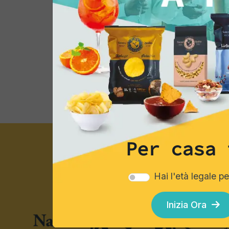
Esplora i cataloghi
Per casa 
Hai l'età legale p
Inizia Ora