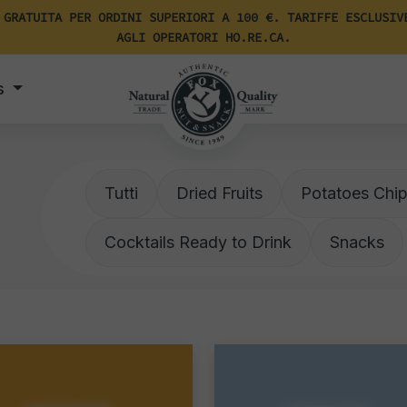
 GRATUITA PER ORDINI SUPERIORI A 100 €. TARIFFE ESCLUSIV
AGLI OPERATORI HO.RE.CA.
s
Tutti
Dried Fruits
Potatoes Chi
Cocktails Ready to Drink
Snacks