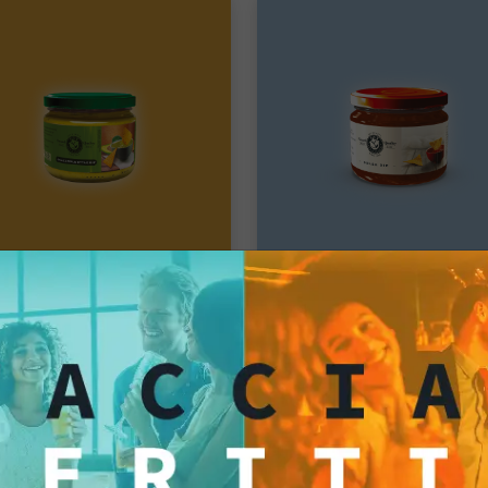
 Sauces
Dip Sauces
Salsa Guacamole glass jar
Salsa Dip glass j
o singolo
Pacco singolo
35 €
3,47 €
Aggiungi
Aggiun