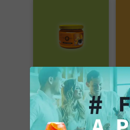
Dip Sauces
Dip
Salsa Jalapeno
Pacco singolo
Pacc
4,35 €
4,
Aggiungi