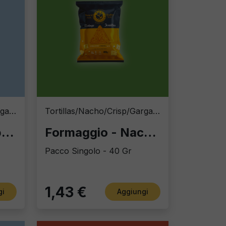
Tortillas/Nacho/Crisp/Garganelli
Tortillas/Nacho/Crisp/Garganelli
Sweet Chili - Peperoncino Dolce
Formaggio - Nacho Cheese
Pacco Singolo - 40 Gr
1,43 €
gi
Aggiungi