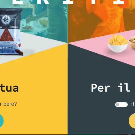
tua
Per il
er bere?
Ha