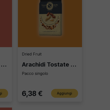
Dried Fruit
KIT Misto Frutta Secca - Espositore a torretta
Arachidi Tostate 1000 gr
Pacco singolo
6,38 €
gi
Aggiungi