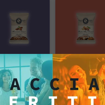
d Fruit
Dried Fruit
ndorle Deluxe
Student Mix Aw
o singolo
Pacco singolo
,56 €
15,40 €
Aggiungi
Aggiun