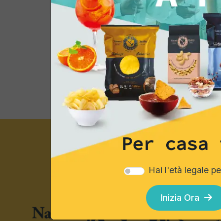
Esplora i cataloghi
Per casa 
Hai l'età legale p
Inizia Ora