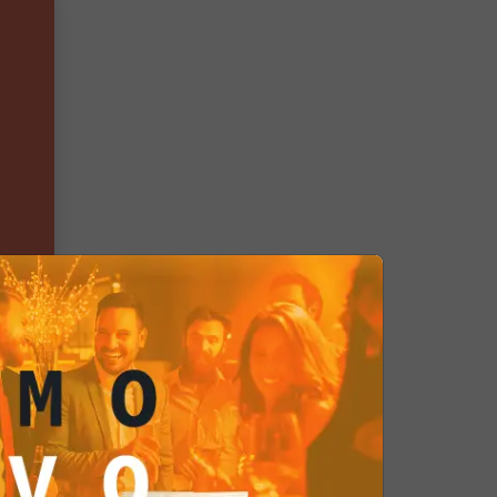
ard
gi