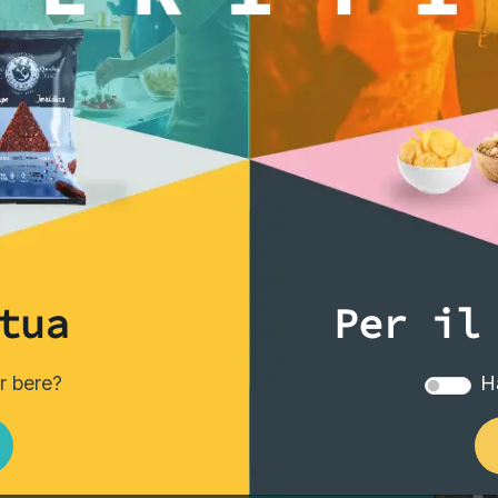
tua
Per il
er bere?
Ha