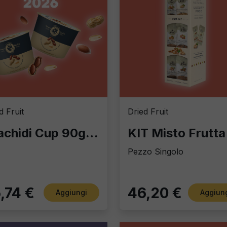
d Fruit
Dried Fruit
Arachidi Cup 90g – Box Espositore da 18 Pezzi: Lo Snack Aperitivo Premium
Pezzo Singolo
,74 €
46,20 €
Aggiungi
Aggiun