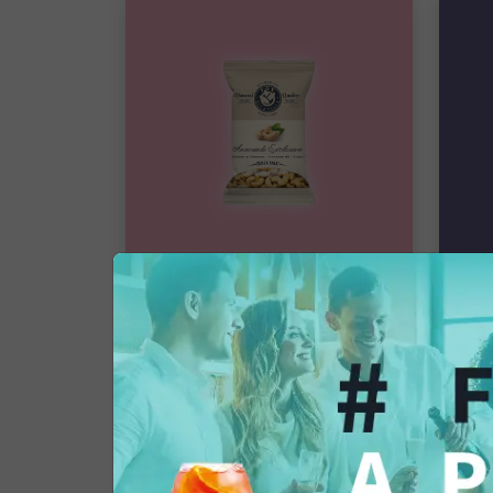
Dried Fruit
Drie
Anacardi Exclusive
Ma
Pacco singolo
Pacc
14,56 €
14
Aggiungi