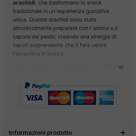
arachidi
, che trasformano lo snack
tradizionale in un'esperienza gustativa
unica. Queste arachidi sono state
amorevolmente preparate con l'aroma e il
sapore del pesto, creando una sinergia di
sapori sorprendente che ti farà venire
l'acquolina in bocca.
Ogni arachide è accuratamente rivestita con
la miscela della tipica ricetta del pesto:
basilico fresco, aglio, pinoli tostati,
formaggio parmigiano di alta qualità e olio
d'oliva extra vergine, catturando l'essenza
della tradizione. Questa combinazione di
ingredienti crea un'armonia perfetta di gusti,
dal sapore erbaceo e aromatico del basilico
Informazioni prodotto
alla cremosità del formaggio parmigiano, il