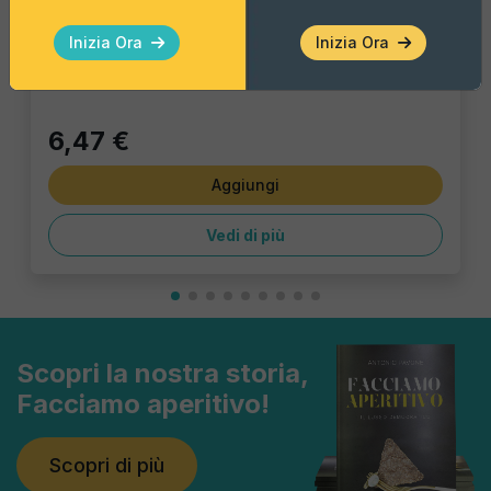
Gin Flower 14% Vol 100 Ml
Inizia Ora
Inizia Ora
Pezzo Singolo
6,47 €
Aggiungi
Vedi di più
Scopri la nostra storia,
Facciamo aperitivo!
Scopri di più