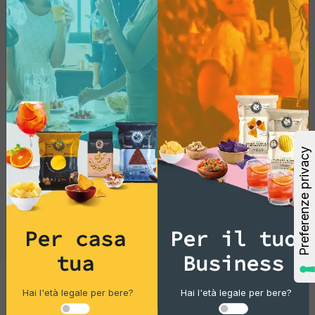
boccone, e non vedrai l'ora di scoprire
quanto possono essere irresistibili. Non
perdere l'opportunità di gustare questa
prelibatezza, che renderà ogni momento
un'occasione speciale!
Per casa
Per il tuo
tua
Business
Hai l'età legale per bere?
Hai l'età legale per bere?
Cocktails