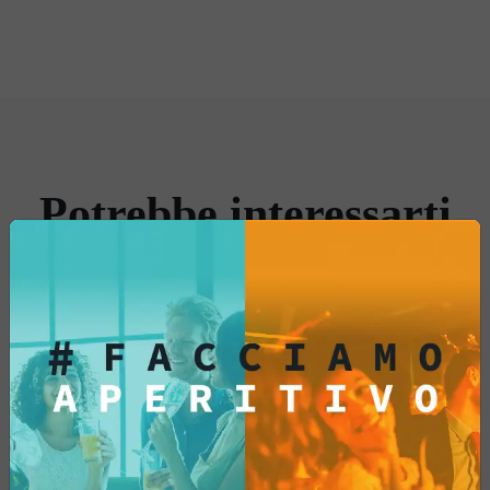
sensazioni croccanti, le 'Follie' sono un
invito a lasciarsi trasportare in un mondo di
puro godimento per il palato.
Un disco tira
l'altro
, portandoti in un vortice di piacere
che renderà ogni momento un'esperienza
gourmet indimenticabile.
Potrebbe interessarti
anche...