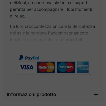
deliziosi, creando una sinfonia di sapori
perfetta per accompagnare i tuoi momenti
di relax.
La loro croccantezza unica e la delicatezza
del sale le rendono l'accompagnamento
ideale per una bollicina o un
cocktail
rinfrescante. Ma le 'Follie' non si fermano
qui – sono il compagno
perfetto per un
aperitivo
di classe. Accostale a patatine al
rosmarino, pepe nero al tartufo e crea una
combinazione esplosiva. Possono anche
aggiungere un tocco di raffinatezza a un
antipasto all'italiana o diventare la star di un
ricco buffet per un aperitivo memorabile.
Informazioni prodotto
Dall'inconfondibile sapore alle irresistibili