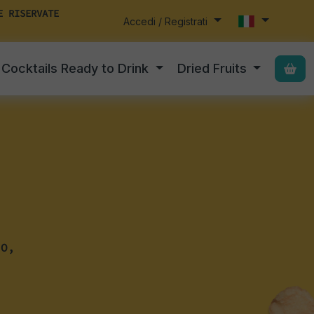
E RISERVATE
Accedi / Registrati
Cocktails Ready to Drink
Dried Fruits
NO,