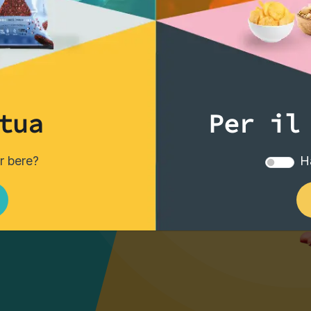
migliori
tua
Per il
er bere?
Ha
i tuoi drink