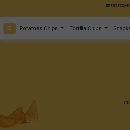
SPEDIZIONE
Potatoes Chips
Tortilla Chips
Snack
CO