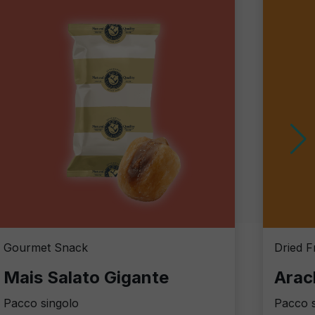
Gourmet Snack
Dried F
Mais Salato Gigante
Arac
Pacco singolo
Pacco s