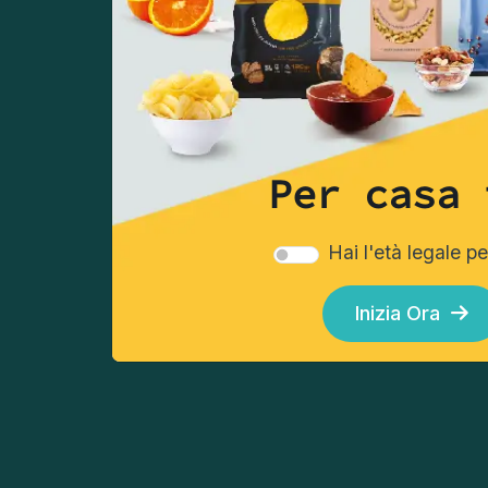
approfitta delle nostre 
offerte
Registrati
Per casa 
Hai l'età legale p
Scegli le tue chips
Scegli 
Inizia Ora