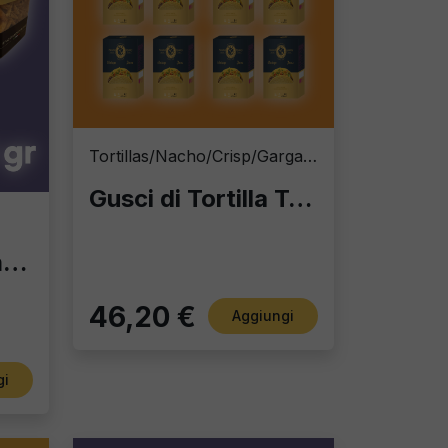
Tortillas/Nacho/Crisp/Garganelli
Gusci di Tortilla Taco Shell 13x6 cm | Stock 8 Confezioni da 20 pz | Fornitura HoReCa Fox Italia
Roll Chips al Pomodoro 900g – Eccellenza Croccante in Formato Professionale
46,20 €
Aggiungi
gi