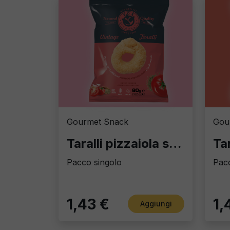
Gourmet Snack
Gou
Taralli pizzaiola snack&go
Pacco singolo
Pacc
1,43 €
1,
Aggiungi