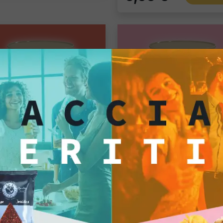
rmet Snack
Gourmet Snack
alli classici
Follie
o singolo
Pacco singolo