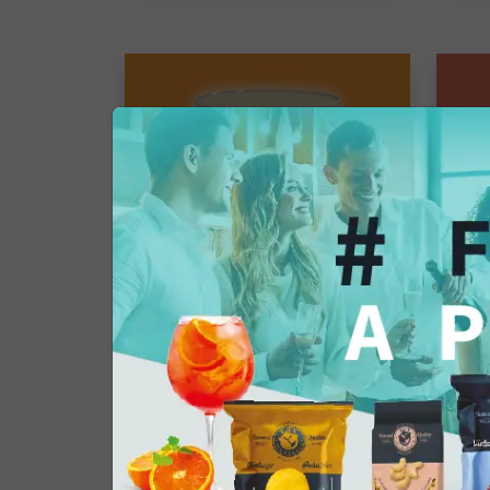
Gourmet Snack
Gou
Taralli alla pizzaiola
Tar
Pacco singolo
Pacc