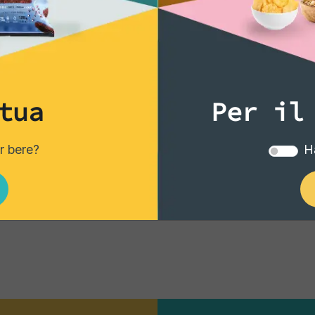
,15 €
15,95 €
Aggiungi
Aggiun
tua
Per il
er bere?
Ha