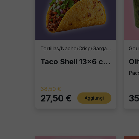
Tortillas/Nacho/Crisp/Garganelli
Gou
Taco Shell 13x6 cm – Formato Risparmio: 5 Buste da 20 pz (100 Taco Shells Totali)
Ol
Pacc
38,50 €
27,50 €
35
Aggiungi