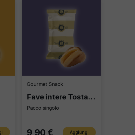
Gourmet Snack
Fave intere Tostate & Salate
Pacco singolo
9,90 €
gi
Aggiungi