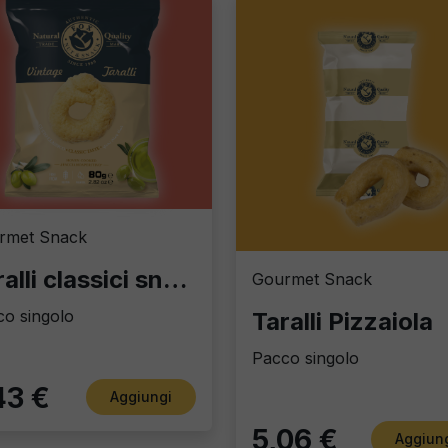
rmet Snack
Taralli classici snack&go
Gourmet Snack
o singolo
Taralli Pizzaiola
Pacco singolo
43 €
Aggiungi
5,06 €
Aggiun