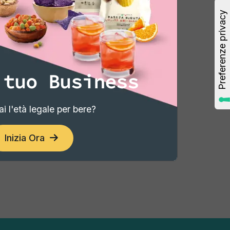
11,00 €
gi
Aggiungi
 tuo Business
‹
1
2
›
i l'età legale per bere?
Inizia Ora