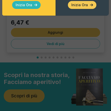
Pezzo Singolo
Inizia Ora
Inizia Ora
6,47 €
Aggiungi
Vedi di più
Scopri la nostra storia,
Facciamo aperitivo!
Scopri di più