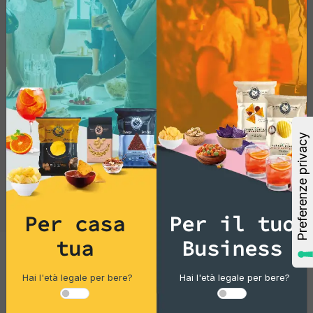
migliorare la presentazione dei piatti
aperitivi. Ad esempio, possono essere
tagliati a metà e utilizzati per decorare il
vitello con salsa di tonno, aggiungendo sia
un appeal visivo che un'esplosione di
sapore al piatto.
Quando si utilizzano i frutti del cappero
negli aperitivi, il loro sapore e la loro
consistenza unici possono aggiungere un
tocco di raffinatezza e distintività alle
Per casa
Per il tuo
bevande e agli antipasti, rendendoli una
scelta versatile ed elegante per varie
tua
Business
occasioni.
Cocktails
Hai l'età legale per bere?
Hai l'età legale per bere?
Gin Flower 14% Vol 100 Ml