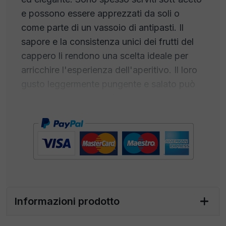
e possono essere apprezzati da soli o
come parte di un vassoio di antipasti. Il
sapore e la consistenza unici dei frutti del
cappero li rendono una scelta ideale per
arricchire l'esperienza dell'aperitivo. Il loro
gusto leggermente pungente e salato può
completare una varietà di piatti e antipasti
aperitivi, aggiungendo un tocco di
raffinatezza alla tavola. Siano essi serviti da
soli o incorporati in un piatto, i frutti del
cappero sono un ingrediente versatile per
creare deliziosi aperitivi. Per preparare un
aperitivo con frutti del cappero, è possibile
utilizzarli come guarnizione o ingrediente in
Informazioni prodotto
varie bevande. Ecco alcuni modi per
incorporare i frutti del cappero in un