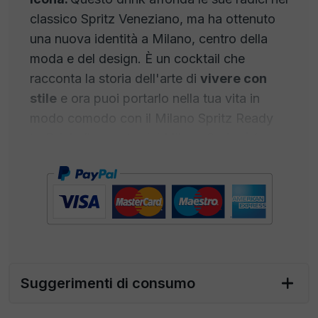
classico Spritz Veneziano, ma ha ottenuto
una nuova identità a Milano, centro della
moda e del design. È un cocktail che
racconta la storia dell'arte di
vivere con
stile
e ora puoi portarlo nella tua vita in
modo comodo con il Milano Spritz Ready
to Drink. Il segreto del Milano Spritz è la
sua composizione impeccabile. Inizia con
un'elegante base di prosecco frizzante, che
aggiunge una nota di festa in ogni sorso.
Poi c'è l'
Aperol
, con il suo colore arancione
vivace e una sottile amarezza che lo rende
unico. Una spruzzata di soda completa il
Suggerimenti di consumo
mix, mentre una fetta d'arancia aggiunge
una nota fruttata che cattura il sole italiano.