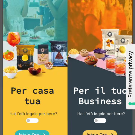
Per casa
Per il tuo
tua
Business
Tortillas/Nacho/Crisp/Garganelli
Hai l'età legale per bere?
Hai l'età legale per bere?
Tortilla Chili
Pacco singolo
Inizia Ora
Inizia Ora