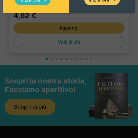
4,62 €
Aggiungi
Vedi di più
Scopri la nostra storia,
Facciamo aperitivo!
Scopri di più