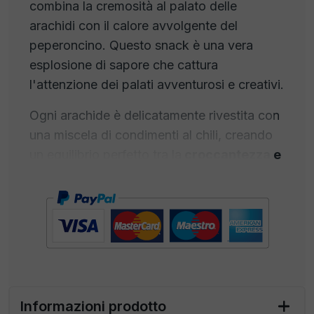
combina la cremosità al palato delle
arachidi con il calore avvolgente del
peperoncino. Questo snack è una vera
esplosione di sapore che cattura
l'attenzione dei palati avventurosi e creativi.
Ogni arachide è delicatamente rivestita con
una miscela di condimenti al chili, creando
un equilibrio perfetto tra la
croccantezza e
peperoncino.
Per chi cerca sapori intensi e
appaganti, per chi si vuole far stuzzicare da
un'aroma audace!
La fragranza affumicata e speziata ti fa
venire voglia di provare subito queste
arachidi. È un profumo che ti trasporta in un
viaggio culinario esotico e stimolante!
Informazioni prodotto