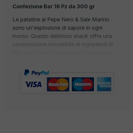
Confezione Bar 16 Pz da 300 gr
Le patatine al Pepe Nero & Sale Marino
sono un'esplosione di sapore in ogni
morso. Questo delizioso snack offre una
combinazione irresistibile di ingredienti di
alta qualità che trasformano l'esperienza
delle patatine in qualcosa di veramente
straordinario. Ogni patatina è croccante e
fragrante, preparata con cura utilizzando le
migliori patate selezionate. Ma ciò che le
rende davvero speciali è la loro spolverata
di pepe nero appena macinato e sale
marino puro.Il pepe nero aggiunge un tocco
di piccantezza e un aroma ricco, mentre il
sale marino, raccolto dalle acque cristalline