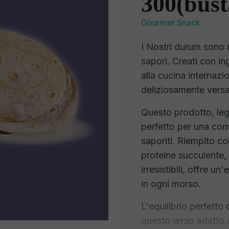
300(bust
Gourmet Snack
I Nostri durum sono 
sapori. Creati con ing
alla cucina internaz
deliziosamente versa
Questo prodotto, legg
perfetto per una comb
saporiti. Riempito c
proteine succulente,
irresistibili, offre 
in ogni morso.
L'equilibrio perfetto
questo wrap adatto 