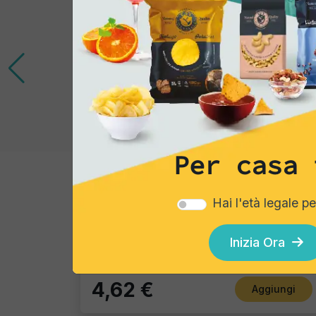
Per casa 
Tortillas/Nacho/Crisp/Garganelli
Hai l'età legale p
Formaggio
Pacco singolo
Inizia Ora
4,62 €
Aggiungi