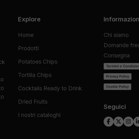
Explore
Informazion
Home
Chi siamo
Domande freq
Prodotti
Consegna
Potatoes Chips
ck
Termini e Condizio
Tortilla Chips
Privacy Policy
co
Cookie Policy
to
Cocktails Ready to Drink
to
Dried Fruits
Seguici
I nostri cataloghi