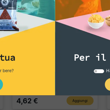
tua
Per il
Tortillas/Nacho/Crisp/Garganelli
er bere?
Ha
Tortilla Chili
Pacco singolo
4,62 €
Aggiungi