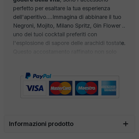
perfetto per esaltare la tua esperienza
dell'aperitivo....Immagina di abbinare il tuo
Negroni, Mojito, Milano Spritz, Gin Flower ..
uno dei tuoi cocktail preferiti con
l'esplosione di sapore delle arachidi tostate.
Questo accostamento raffinato non solo
soddisferà il tuo palato ma renderà ogni
sorso un'esperienza indimenticabile.
Le arachidi tostate e i cocktail di alta qualità
si fondono in un connubio di sapori che
alletta i sensi. L'intenso sapore delle
arachidi croccanti
si sposa perfettamente
con i profumi complessi e i gusti unici di
Informazioni prodotto
cocktail come il Negroni, con il suo
equilibrio di amarezza e dolcezza, il
Mojito
,