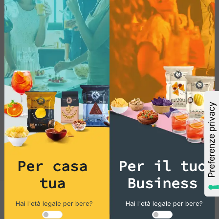
innovativo, sono pronte a rendere ogni
momento indimenticabile. Prendi una fetta,
preparati a esplorare nuovi orizzonti
gastronomici e scopri quanto la tua
personalità decisa possa essere appagata
da questo delizioso prodotto.
Provale
subito!
Per casa
Per il tuo
tua
Business
Hai l'età legale per bere?
Hai l'età legale per bere?
Gourmet Snack