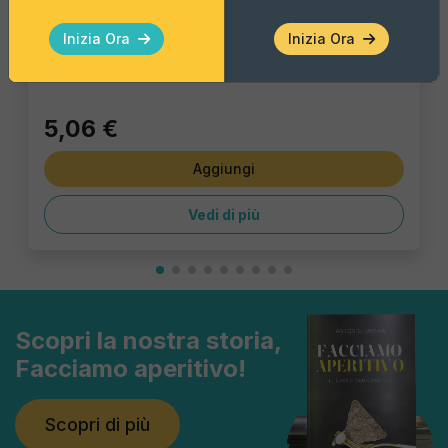
Taralli classici
Inizia Ora
Inizia Ora
Pacco singolo
5,06 €
Aggiungi
Vedi di più
Scopri la nostra storia,
Facciamo aperitivo!
Scopri di più