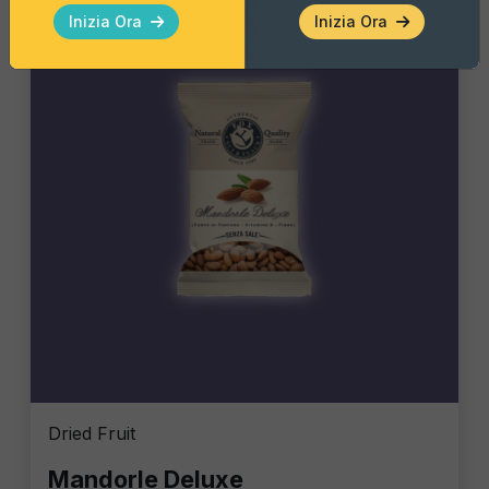
Inizia Ora
Inizia Ora
Dried Fruit
Mandorle Deluxe