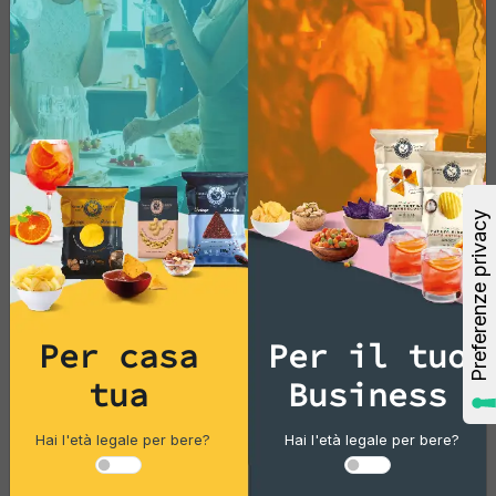
Dried Fruit
Anacardi Exclusive
Pacco singolo
14,56 €
Per casa
Per il tuo
Aggiungi
tua
Business
Vedi di più
Hai l'età legale per bere?
Hai l'età legale per bere?