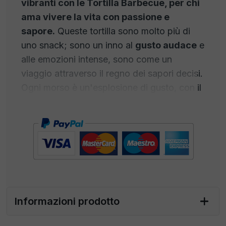
vibranti con le Tortilla Barbecue, per chi
ama vivere la vita con passione e
sapore.
Queste tortilla sono molto più di
uno snack; sono un inno al
gusto audace
e
alle emozioni intense, sono come un
viaggio attraverso il regno dei sapori decisi.
Ogni morso è un'esplosione di gusto, con il
richiamo affumicato del barbecue che
cattura i tuoi sensi. Create per coloro che
non hanno paura di sperimentare sapori
decisi e audaci, sono un invito a esplorare il
lato più coraggioso del gusto
. Antipasto
perfetto per chi vive la vita come
un'avventura e ideali per condividere
momenti intensi con gli amici o per
Informazioni prodotto
aggiungere un tocco di passione alle tue